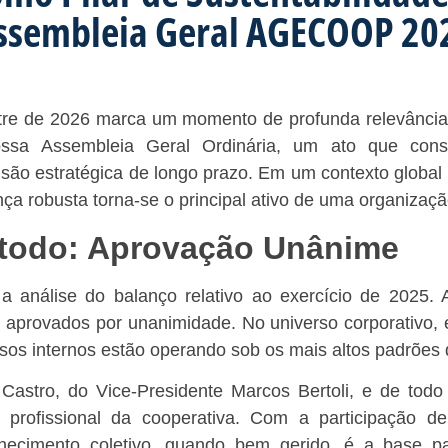
ssembleia Geral AGECOOP 20
stre de 2026 marca um momento de profunda relevância
ossa Assembleia Geral Ordinária, um ato que con
 visão estratégica de longo prazo. Em um contexto globa
ça robusta torna-se o principal ativo de uma organizaçã
étodo: Aprovação Unânime
 a análise do balanço relativo ao exercício de 2025
aprovados por unanimidade. No universo corporativo, e
ssos internos estão operando sob os mais altos padrões
astro, do Vice-Presidente Marcos Bertoli, e de todo
 profissional da cooperativa. Com a participação de 
imento coletivo, quando bem gerido, é a base par